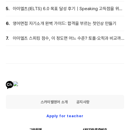
점 극복 전략까지
5.
아이엘츠(IELTS) 6.0 목표 달성 후기｜Speaking 고득점을 위한
실전 전략
6.
영어면접 자기소개 완벽 가이드: 합격을 부르는 첫인상 만들기
7.
아이엘츠 스피킹 점수, 이 정도면 어느 수준? 토플·오픽과 비교까
지
스카이벨영어 소개
공지사항
Apply for teacher
교육원명
사업자등록증번호