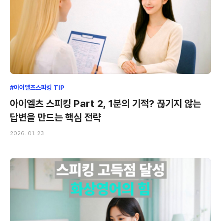
#아이엘츠스피킹 TIP
아이엘츠 스피킹 Part 2, 1분의 기적? 끊기지 않는
답변을 만드는 핵심 전략
2026. 01. 23