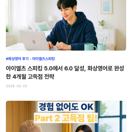
#화상영어 후기 - 아이엘츠스피킹
아이엘츠 스피킹 5.0에서 6.0 달성, 화상영어로 완성
한 4개월 고득점 전략
2026. 02. 03