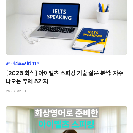
#아이엘츠스피킹 TIP
[2026 최신] 아이엘츠 스피킹 기출 질문 분석: 자주
나오는 주제 5가지
2026. 02. 11