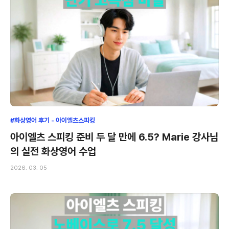
#화상영어 후기 - 아이엘츠스피킹
아이엘츠 스피킹 준비 두 달 만에 6.5? Marie 강사님
의 실전 화상영어 수업
2026. 03. 05