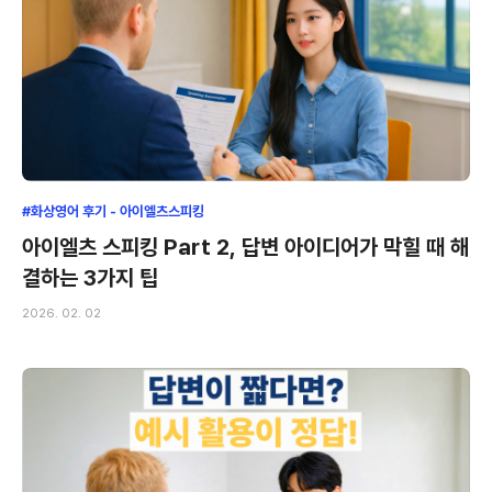
#화상영어 후기 - 아이엘츠스피킹
아이엘츠 스피킹 Part 2, 답변 아이디어가 막힐 때 해
결하는 3가지 팁
2026. 02. 02