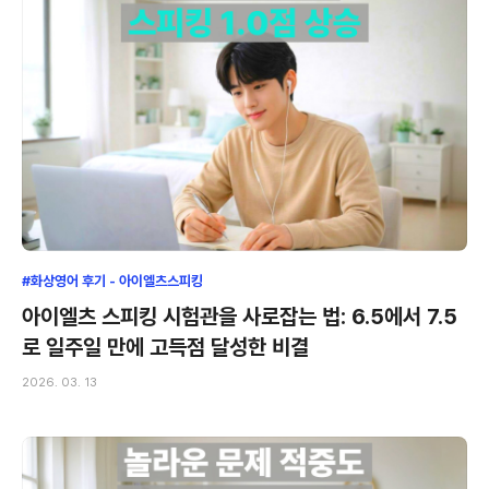
#화상영어 후기 - 아이엘츠스피킹
아이엘츠 스피킹 시험관을 사로잡는 법: 6.5에서 7.5
로 일주일 만에 고득점 달성한 비결
2026. 03. 13