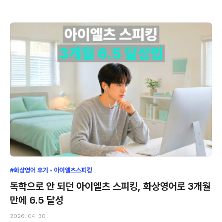
#화상영어 후기 - 아이엘츠스피킹
독학으로 안 되던 아이엘츠 스피킹, 화상영어로 3개월
만에 6.5 달성
2026. 04. 30