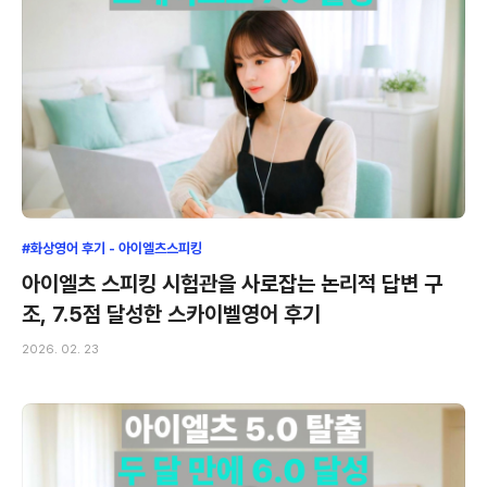
#화상영어 후기 - 아이엘츠스피킹
아이엘츠 스피킹 시험관을 사로잡는 논리적 답변 구
조, 7.5점 달성한 스카이벨영어 후기
2026. 02. 23