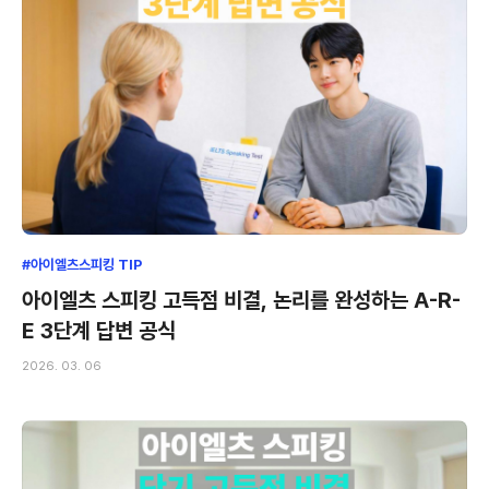
#아이엘츠스피킹 TIP
아이엘츠 스피킹 고득점 비결, 논리를 완성하는 A-R-
E 3단계 답변 공식
2026. 03. 06