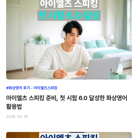
#화상영어 후기 - 아이엘츠스피킹
아이엘츠 스피킹 준비, 첫 시험 6.0 달성한 화상영어
활용법
2026. 03. 18