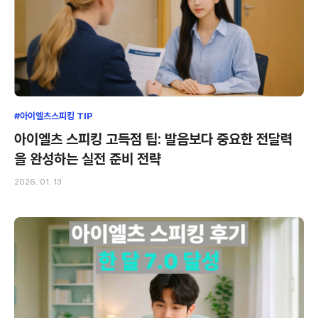
#아이엘츠스피킹 TIP
아이엘츠 스피킹 고득점 팁: 발음보다 중요한 전달력
을 완성하는 실전 준비 전략
2026. 01. 13