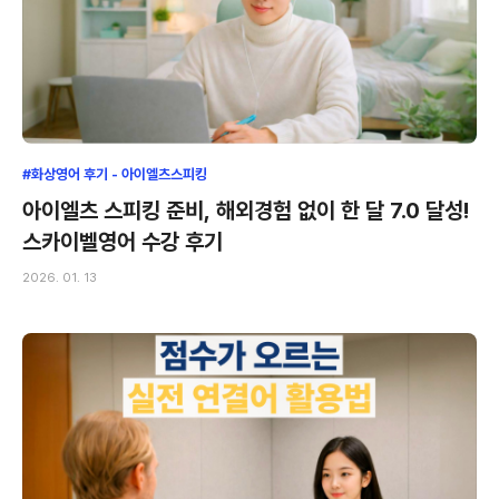
#화상영어 후기 - 아이엘츠스피킹
아이엘츠 스피킹 준비, 해외경험 없이 한 달 7.0 달성!
스카이벨영어 수강 후기
2026. 01. 13