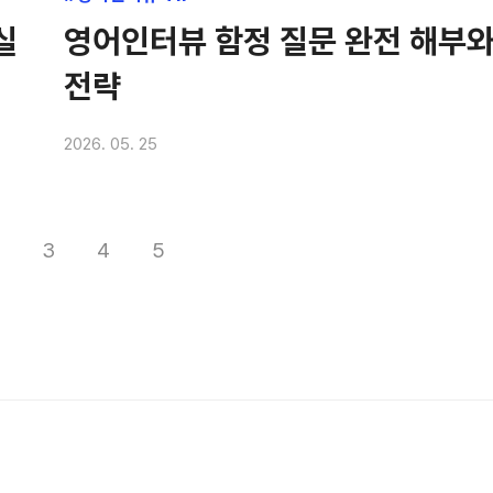
실
영어인터뷰 함정 질문 완전 해부와
전략
2026. 05. 25
3
4
5