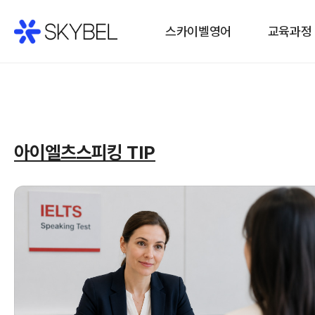
스카이벨영어
교육과정
아이엘츠스피킹 TIP