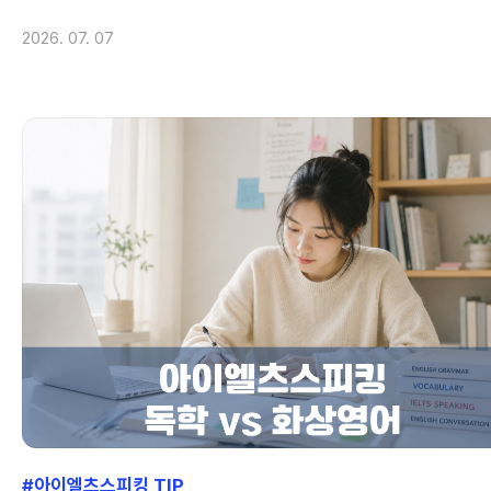
2026. 07. 07
#아이엘츠스피킹 TIP