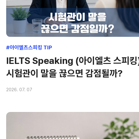
#아이엘츠스피킹 TIP
IELTS Speaking (아이엘츠 스피킹)
시험관이 말을 끊으면 감점될까?
2026. 07. 07