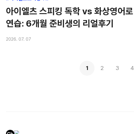
아이엘츠 스피킹 독학 vs 화상영어로
연습: 6개월 준비생의 리얼후기
2026. 07. 07
1
2
3
4