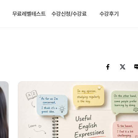
무료레벨테스트
수강신청/수강료
수강후기