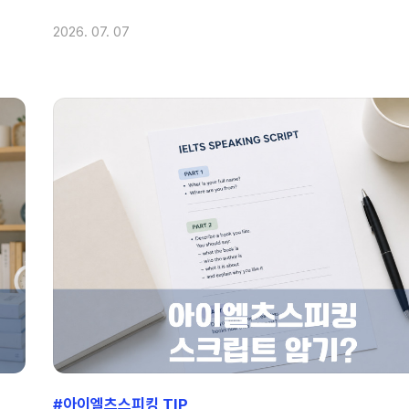
2026. 07. 07
#아이엘츠스피킹 TIP