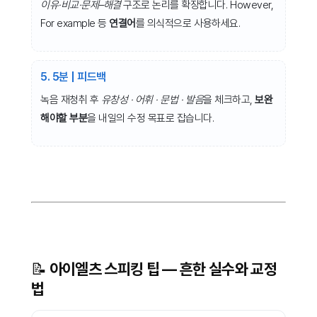
이유·비교·문제–해결
구조로 논리를 확장합니다. However,
For example 등
연결어
를 의식적으로 사용하세요.
5. 5분 | 피드백
녹음 재청취 후
유창성 · 어휘 · 문법 · 발음
을 체크하고,
보완
해야할 부분
을
내일의 수정 목표로 잡습니다.
📝 아이엘츠 스피킹 팁 — 흔한 실수와 교정
법