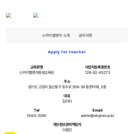
스카이벨영어 소개
공지사항
Apply for teacher
교육원명
사업자등록증번호
스카이벨영어평생교육원
128-92-63273
주소
경기도 고양시 일산동구 호수로 358-39 동문타워I, 3층
대표
김미리
Tel
Email
1644-3260
admin@skybel.co.kr
개인정보관리책임자
이용진