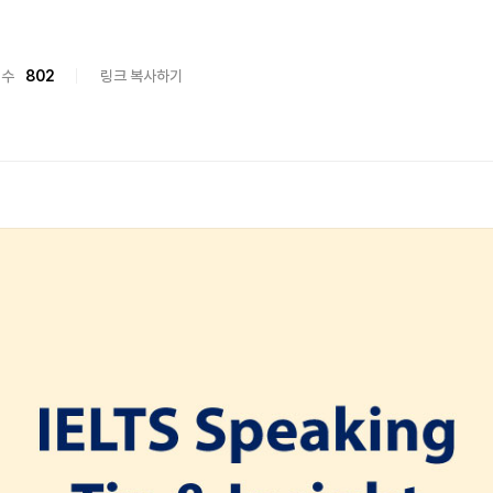
회수
802
링크 복사하기