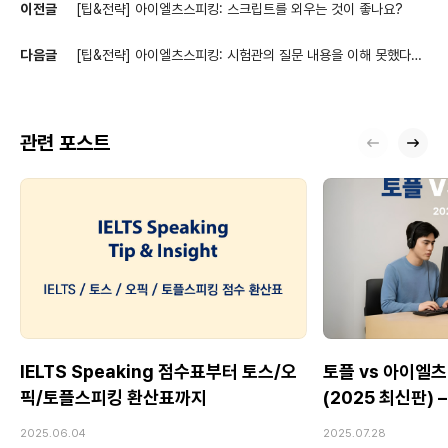
이전글
[팁&전략] 아이엘츠스피킹: 스크립트를 외우는 것이 좋나요?
다음글
[팁&전략] 아이엘츠스피킹: 시험관의 질문 내용을 이해 못했다
면?
관련 포스트
IELTS Speaking 점수표부터 토스/오
토플 vs 아이엘츠
픽/토플스피킹 환산표까지
(2025 최신판)
Speaking 전
2025.06.04
2025.07.28