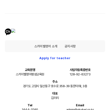
스카이벨영어 소개
공지사항
Apply for teacher
교육원명
사업자등록증번호
스카이벨영어평생교육원
128-92-63273
주소
경기도 고양시 일산동구 호수로 358-39 동문타워I, 3층
대표
김미리
Tel
Email
1644-3260
admin@skybel.co.kr