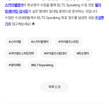
스카이
벨영어
의 화상영어 수업을 통해 IELTS Speaking 수업 전문
필리
핀/원어민 강사진
과 실전 형태의 일대일 훈련으로 준비하는 것입니다.
수많은 수강생분들께서 IELTS Speaking 목표 점수를 달성한 성공
수강후
기
를 참고해보세요! 🌟
#스카이벨
#스카이벨영어
#아이엘츠스피킹
#아이엘츠스피킹전략
#아이엘츠시험대비
#화상영어
#영어회화
#IELTSspeaking
목록으로