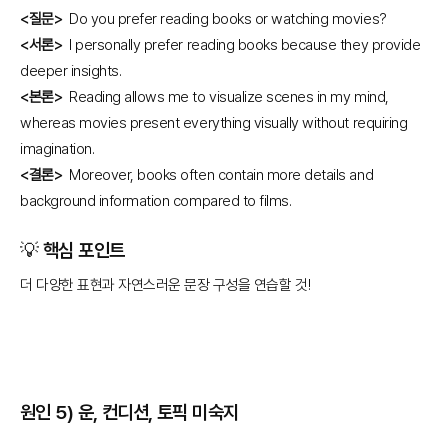
<질문>
Do you prefer reading books or watching movies?
<서론>
I personally prefer reading books because they provide
deeper insights.
<본론>
Reading allows me to visualize scenes in my mind,
whereas movies present everything visually without requiring
imagination.
<결론>
Moreover, books often contain more details and
background information compared to films.
💡 핵심 포인트
더 다양한 표현과 자연스러운 문장 구성을 연습할 것!
원인 5) 운, 컨디션, 토픽 미숙지