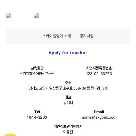
스카이벨영어 소개
공지사항
Apply for teacher
교육원명
사업자등록증번호
스카이벨영어평생교육원
128-92-63273
주소
경기도 고양시 일산동구 호수로 358-39 동문타워I, 3층
대표
김미리
Tel
Email
1644-3260
admin@skybel.co.kr
개인정보관리책임자
이용진