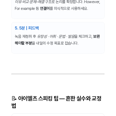
이유·비교·문제–해결
구조로 논리를 확장합니다. However,
For example 등
연결어
를 의식적으로 사용하세요.
5. 5분 | 피드백
녹음 재청취 후
유창성 · 어휘 · 문법 · 발음
을 체크하고,
보완
해야할 부분
을
내일의 수정 목표로 잡습니다.
📝 아이엘츠 스피킹 팁 — 흔한 실수와 교정
법