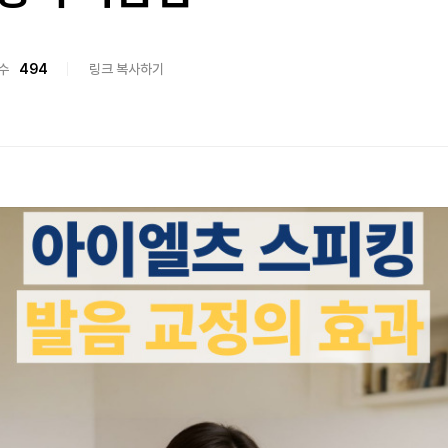
수
494
링크 복사하기