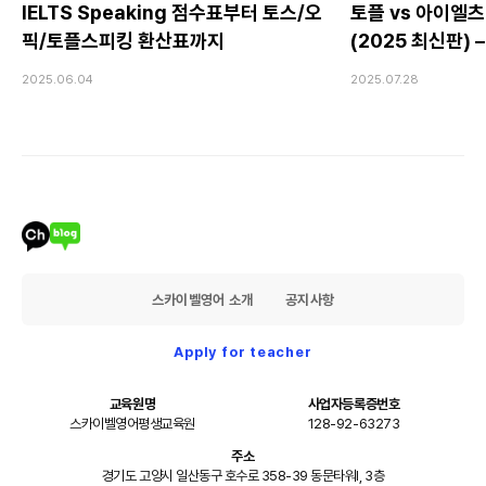
IELTS Speaking 점수표부터 토스/오
토플 vs 아이엘츠
픽/토플스피킹 환산표까지
(2025 최신판)
Speaking 전
2025.06.04
2025.07.28
스카이벨영어 소개
공지사항
Apply for teacher
교육원명
사업자등록증번호
스카이벨영어평생교육원
128-92-63273
주소
경기도 고양시 일산동구 호수로 358-39 동문타워I, 3층