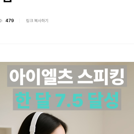
수
479
링크 복사하기