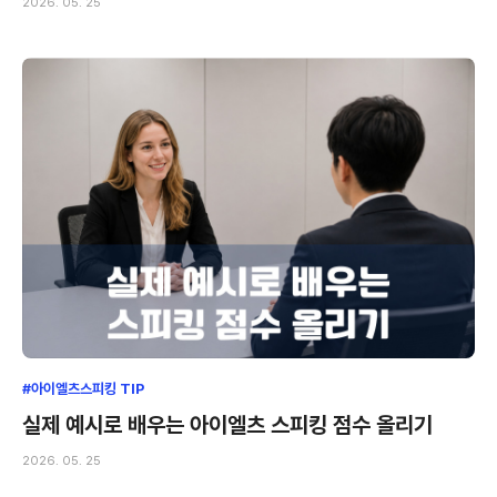
2026. 05. 25
#아이엘츠스피킹 TIP
실제 예시로 배우는 아이엘츠 스피킹 점수 올리기
2026. 05. 25