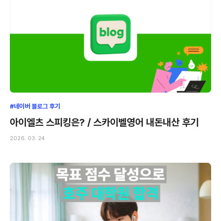
#네이버 블로그 후기
아이엘츠 스피킹은? / 스카이벨영어 내돈내산 후기
2026. 03. 24