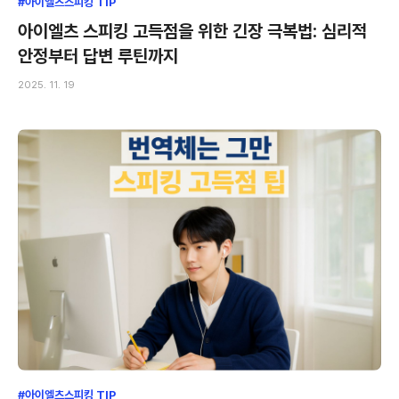
#아이엘츠스피킹 TIP
아이엘츠 스피킹 고득점을 위한 긴장 극복법: 심리적
안정부터 답변 루틴까지
2025. 11. 19
#아이엘츠스피킹 TIP