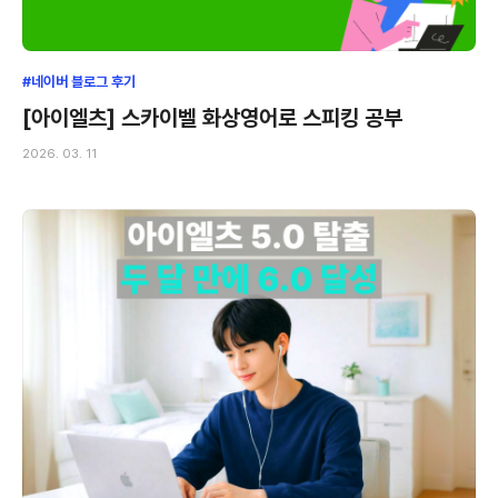
#네이버 블로그 후기
[아이엘츠] 스카이벨 화상영어로 스피킹 공부
2026. 03. 11