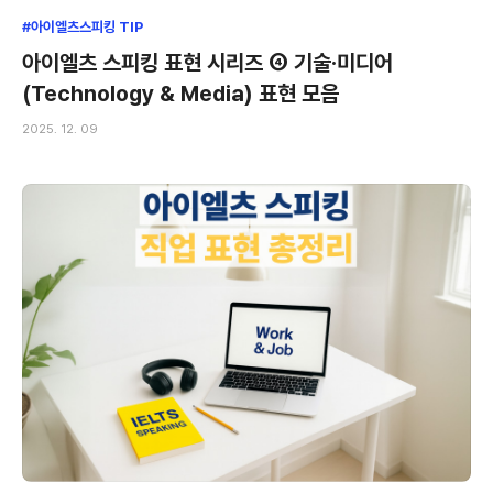
#아이엘츠스피킹 TIP
아이엘츠 스피킹 표현 시리즈 ④ 기술·미디어
(Technology & Media) 표현 모음
2025. 12. 09