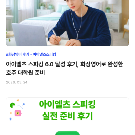
#화상영어 후기 - 아이엘츠스피킹
아이엘츠 스피킹 6.0 달성 후기, 화상영어로 완성한
호주 대학원 준비
2026. 03. 24