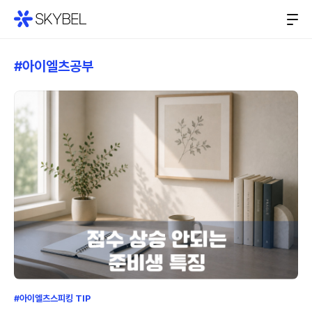
#아이엘츠공부
#아이엘츠스피킹 TIP