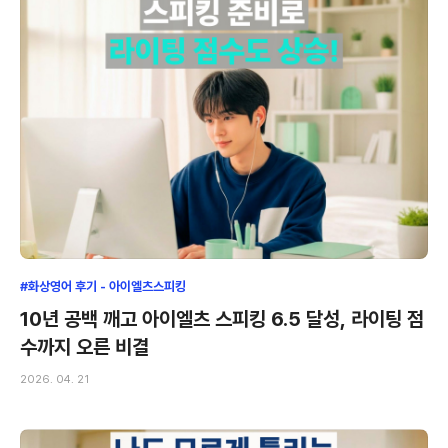
#화상영어 후기 - 아이엘츠스피킹
10년 공백 깨고 아이엘츠 스피킹 6.5 달성, 라이팅 점
수까지 오른 비결
2026. 04. 21