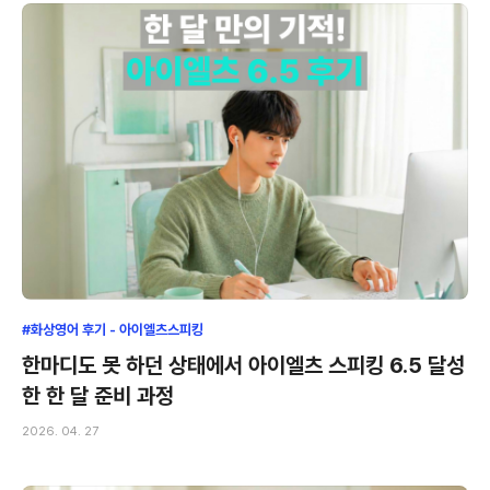
#화상영어 후기 - 아이엘츠스피킹
한마디도 못 하던 상태에서 아이엘츠 스피킹 6.5 달성
한 한 달 준비 과정
2026. 04. 27