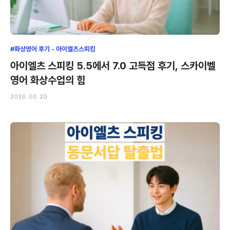
#화상영어 후기 - 아이엘츠스피킹
아이엘츠 스피킹 5.5에서 7.0 고득점 후기, 스카이벨
영어 화상수업의 힘
2026. 03. 20