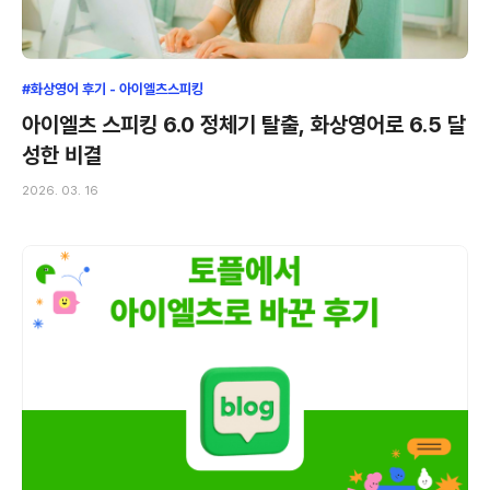
#화상영어 후기 - 아이엘츠스피킹
아이엘츠 스피킹 6.0 정체기 탈출, 화상영어로 6.5 달
성한 비결
2026. 03. 16