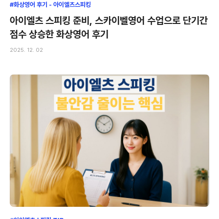
#화상영어 후기 - 아이엘츠스피킹
아이엘츠 스피킹 준비, 스카이벨영어 수업으로 단기간
점수 상승한 화상영어 후기
2025. 12. 02