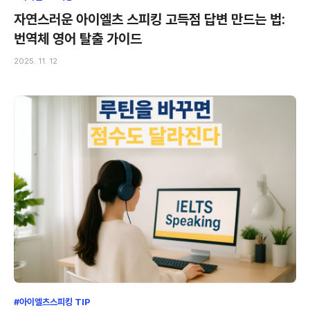
자연스러운 아이엘츠 스피킹 고득점 답변 만드는 법:
번역체 영어 탈출 가이드
2025. 11. 12
#아이엘츠스피킹 TIP