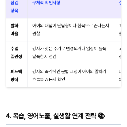
점검
구체적 확인사항
실질
항목
발화
아이의 대답이 단답형이나 침묵으로 끝나는지
꼬리
비율
관찰
할 
수업
강사가 잦은 주기로 변경되거나 일정이 들쭉
고정
일관성
날쭉한지 점검
정기
피드백
강사의 즉각적인 문법 교정이 아이의 말하기
대화
방식
흐름을 끊는지 확인
을 
4. 복습, 영어노출, 실생활 연계 전략 📚