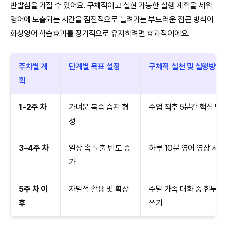
반발심을 가질 수 있어요. 구체적이고 실현 가능한 실행 계획을 세워
영어에 노출되는 시간을 점진적으로 늘려가는 부드러운 접근 방식이
화상영어 학습효과를 장기적으로 유지하려면 효과적이에요.
주차별 계
단계별 목표 설정
구체적 실천 및 실행방안
획
1~2주 차
가벼운 복습 습관 형
수업 직후 5분간 핵심 단
성
3~4주 차
일상 속 노출 빈도 증
하루 10분 영어 영상 시
가
5주 차 이
자발적 활용 및 확장
주말 가족 대화 중 한두 마
후
쓰기