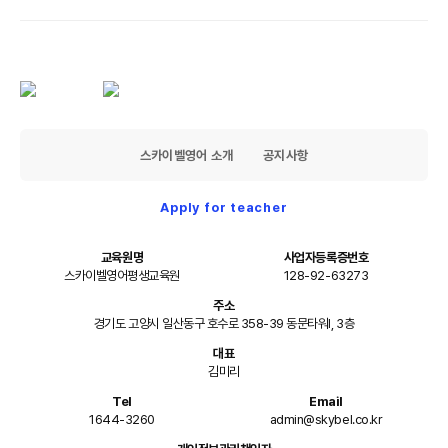
스카이벨영어 소개
공지사항
Apply for teacher
교육원명
사업자등록증번호
스카이벨영어평생교육원
128-92-63273
주소
경기도 고양시 일산동구 호수로 358-39 동문타워I, 3층
대표
김미리
Tel
Email
1644-3260
admin@skybel.co.kr