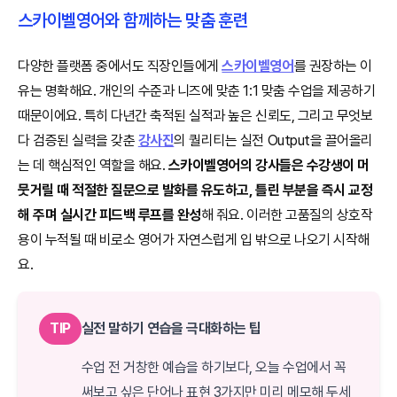
스카이벨영어와 함께하는 맞춤 훈련
다양한 플랫폼 중에서도 직장인들에게
스카이벨영어
를 권장하는 이
유는 명확해요. 개인의 수준과 니즈에 맞춘 1:1 맞춤 수업을 제공하기
때문이에요. 특히 다년간 축적된 실적과 높은 신뢰도, 그리고 무엇보
다 검증된 실력을 갖춘
강사진
의 퀄리티는 실전 Output을 끌어올리
는 데 핵심적인 역할을 해요.
스카이벨영어의 강사들은 수강생이 머
뭇거릴 때 적절한 질문으로 발화를 유도하고, 틀린 부분을 즉시 교정
해 주며 실시간 피드백 루프를 완성
해 줘요. 이러한 고품질의 상호작
용이 누적될 때 비로소 영어가 자연스럽게 입 밖으로 나오기 시작해
요.
TIP
실전 말하기 연습을 극대화하는 팁
수업 전 거창한 예습을 하기보다, 오늘 수업에서 꼭
써보고 싶은 단어나 표현 3가지만 미리 메모해 두세