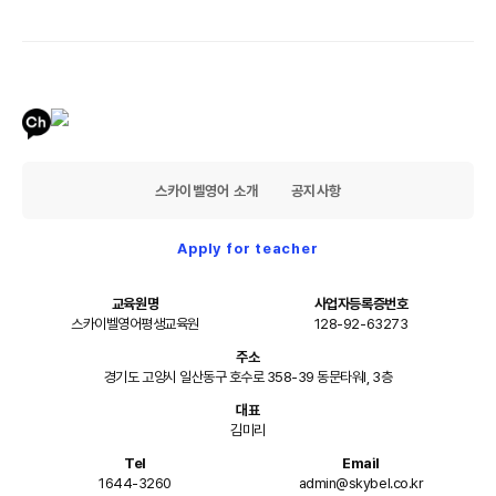
스카이벨영어 소개
공지사항
Apply for teacher
교육원명
사업자등록증번호
스카이벨영어평생교육원
128-92-63273
주소
경기도 고양시 일산동구 호수로 358-39 동문타워I, 3층
대표
김미리
Tel
Email
1644-3260
admin@skybel.co.kr