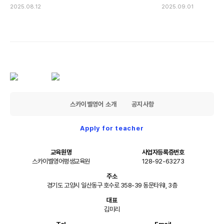
2025.08.12
2025.09.01
스카이벨영어 소개
공지사항
Apply for teacher
교육원명
사업자등록증번호
스카이벨영어평생교육원
128-92-63273
주소
경기도 고양시 일산동구 호수로 358-39 동문타워I, 3층
대표
김미리