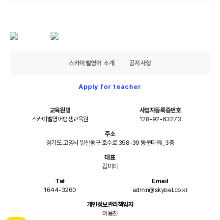
스카이벨영어 소개
공지사항
Apply for teacher
교육원명
사업자등록증번호
스카이벨영어평생교육원
128-92-63273
주소
경기도 고양시 일산동구 호수로 358-39 동문타워I, 3층
대표
김미리
Tel
Email
1644-3260
admin@skybel.co.kr
개인정보관리책임자
이용진