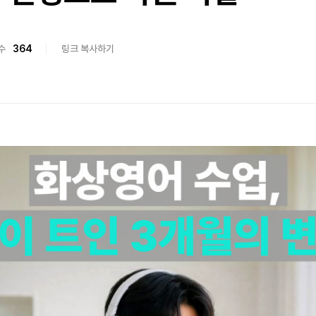
수
364
링크 복사하기