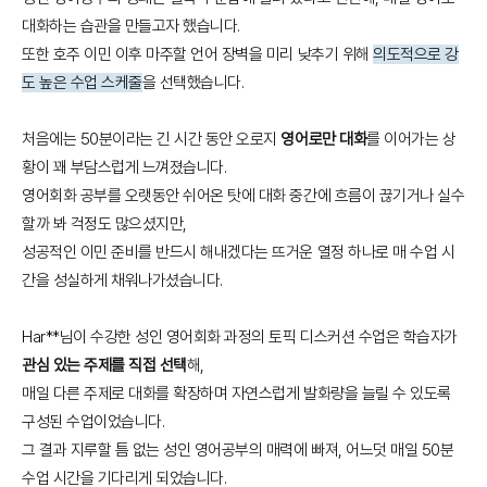
대화하는 습관을 만들고자 했습니다.
또한 호주 이민 이후 마주할 언어 장벽을 미리 낮추기 위해
의도적으로 강
도 높은 수업 스케줄
을 선택했습니다.
처음에는 50분이라는 긴 시간 동안 오로지
영어로만 대화
를 이어가는 상
황이 꽤 부담스럽게 느껴졌습니다.
영어회화 공부를 오랫동안 쉬어온 탓에 대화 중간에 흐름이 끊기거나 실수
할까 봐 걱정도 많으셨지만,
성공적인 이민 준비를 반드시 해내겠다는 뜨거운 열정 하나로 매 수업 시
간을 성실하게 채워나가셨습니다.
Har**님이 수강한 성인 영어회화 과정의 토픽 디스커션 수업은 학습자가
관심 있는 주제를 직접 선택
해,
매일 다른 주제로 대화를 확장하며 자연스럽게 발화량을 늘릴 수 있도록
구성된 수업이었습니다.
그 결과 지루할 틈 없는 성인 영어공부의 매력에 빠져, 어느덧 매일 50분
수업 시간을 기다리게 되었습니다.