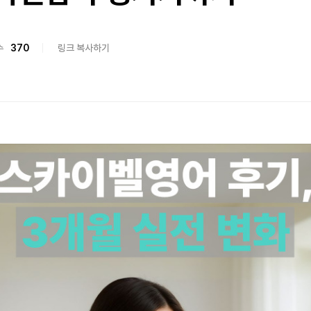
수
370
링크 복사하기