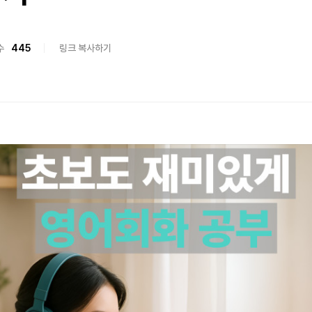
수
445
링크 복사하기