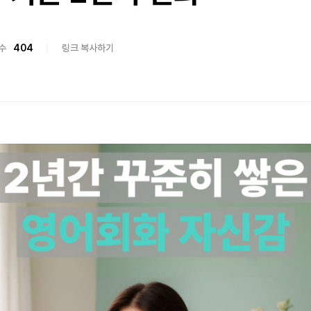
수
404
링크 복사하기