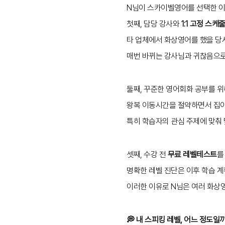
N님이 스카이벨영어를 선택한 
첫째, 담당 강사와
1:1 고정 스케
타 업체에서 화상영어를 했을 당시
매번 바뀌는 강사님과 귀찮음으로
둘째, 꾸준한 영어회화 공부를 
왕복 이동시간을 절약하면서 집이
특히 학습자의 관심 주제에 맞춰
셋째, 수강 전
무료 레벨테스트
를
명확한 레벨 진단은 이후 학습 
이러한 이유로 N님은 여러 화상
💭 내 스피킹 레벨, 어느 정도일