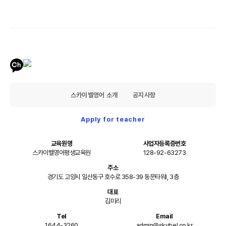
스카이벨영어 소개
공지사항
Apply for teacher
교육원명
사업자등록증번호
스카이벨영어평생교육원
128-92-63273
주소
경기도 고양시 일산동구 호수로 358-39 동문타워I, 3층
대표
김미리
Tel
Email
1644-3260
admin@skybel.co.kr