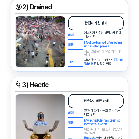
😵
2) Drained
완전히 지친 상태
에너지가 완전히 바닥나서 진이
의미
빠진 상태
I feel so drained after being
예문
in crowded places.
사람 많은 곳에 있으면 기가 너무
빨려.
사람 많은 곳에 다녀와서
진이 빠
TIP
졌을 때
정말 많이 써요.
🌀
3) Hectic
정신없이 바쁜 상태
할 일이 많아서 눈코 뜰 새 없이
의미
바쁜 상태
My schedule has been so
예문
hectic this week.
이번 주 내 스케줄 진짜 정신없이
돌아갔어.
Busy보다
훨씬 더 정신없고 혼란