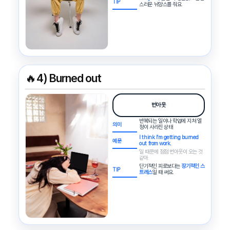
TIP
스러운 뉘앙스를 줘요.
🔥
4) Burned out
번아웃
반복되는 일이나 학업에 지쳐 열
의미
정이 사라진 상태
I think I’m getting burned
예문
out from work.
일 때문에 점점 번아웃이 오는 것
같아.
단기적인 피로보다는
장기적인 스
TIP
트레스
일 때 써요.