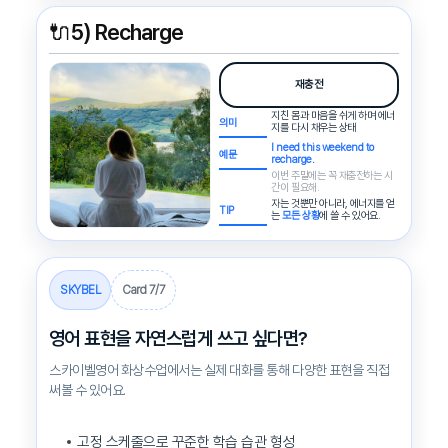
🔌
5) Recharge
재충전
지친 몸과 마음을 쉬게 하며 에너
의미
지를 다시 채우는 상태
I need this weekend to
예문
recharge.
이번 주말에는 꼭 재충전하는 시
간이 필요해.
자는 것뿐만 아니라, 에너지를 얻
TIP
는
모든 상황
에 쓸 수 있어요.
SKYBEL
Card 7/7
영어 표현을 자연스럽게 쓰고 싶다면?
스카이벨영어 화상수업에서는 실제 대화를 통해 다양한 표현을 직접
써볼 수 있어요.
고정 스케줄으로 꾸준한 학습 습관 형성