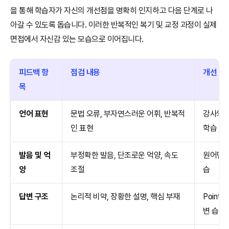
을 통해 학습자가 자신의 개선점을 명확히 인지하고 다음 단계로 나
아갈 수 있도록 돕습니다. 이러한 반복적인 복기 및 교정 과정이 실제
면접에서 자신감 있는 모습으로 이어집니다.
피드백 항
점검 내용
개선 방
목
언어 표현
문법 오류, 부자연스러운 어휘, 반복적
강사의 
인 표현
학습
발음 및 억
부정확한 발음, 단조로운 억양, 속도
원어민 
양
조절
습
답변 구조
논리적 비약, 장황한 설명, 핵심 부재
Point-
변 습관