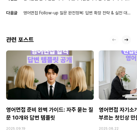
않는 답변 연습법
다음글
영어면접 Follow-up 질문 완전정복: 답변 확장 전략 & 실전 대비
법
관련 포스트
영어면접 준비 완벽 가이드: 자주 묻는 질
영어면접 자기소개
문 10개와 답변 템플릿
부르는 첫인상 만
2025.09.19
2025.08.22