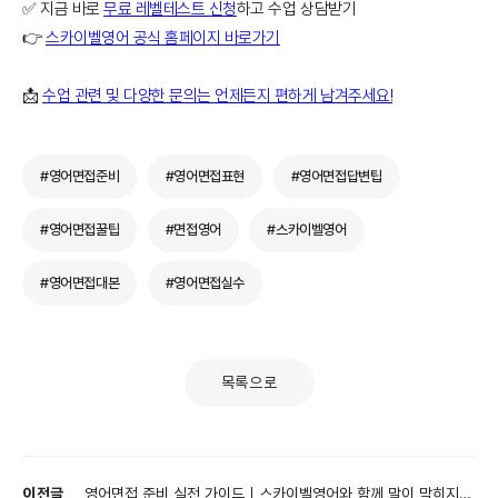
✅ 지금 바로
무료 레벨테스트 신청
하고 수업 상담받기
👉
스카이벨영어 공식 홈페이지 바로가기
📩
수업 관련 및 다양한 문의는 언제든지 편하게 남겨주세요!
#영어면접준비
#영어면접표현
#영어면접답변팁
#영어면접꿀팁
#면접영어
#스카이벨영어
#영어면접대본
#영어면접실수
목록으로
이전글
영어면접 준비 실전 가이드｜스카이벨영어와 함께 말이 막히지