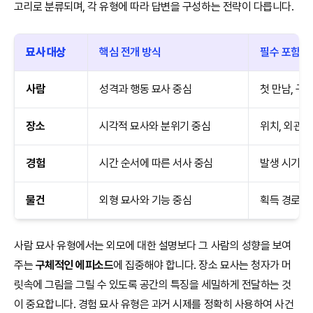
고리로 분류되며, 각 유형에 따라 답변을 구성하는 전략이 다릅니다.
묘사 대상
핵심 전개 방식
필수 포함 
사람
성격과 행동 묘사 중심
첫 만남, 구
장소
시각적 묘사와 분위기 중심
위치, 외관 
경험
시간 순서에 따른 서사 중심
발생 시기, 
물건
외형 묘사와 기능 중심
획득 경로, 
사람 묘사 유형에서는 외모에 대한 설명보다 그 사람의 성향을 보여
주는
구체적인 에피소드
에 집중해야 합니다. 장소 묘사는 청자가 머
릿속에 그림을 그릴 수 있도록 공간의 특징을 세밀하게 전달하는 것
이 중요합니다. 경험 묘사 유형은 과거 시제를 정확히 사용하여 사건