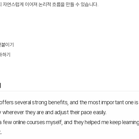
지 자연스럽게 이어져 논리적 흐름을 만들 수 있습니다.
 덧붙이기
체화하기
기
시
 offers several strong benefits, and the most important one is its
y wherever they are and adjust their pace easily.
 a few online courses myself, and they helped me keep learni
.