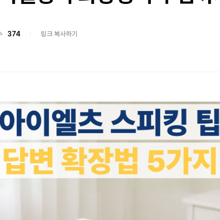
수
374
링크 복사하기