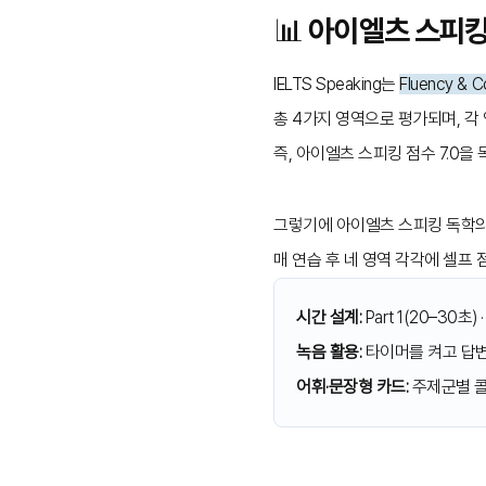
📊 아이엘츠 스피킹
IELTS Speaking는
Fluency & C
총 4가지 영역으로 평가되며, 각
즉, 아이엘츠 스피킹 점수 7.0을
그렇기에 아이엘츠 스피킹 독학의
매 연습 후 네 영역 각각에 셀프
시간 설계:
Part 1(20–30초)
녹음 활용:
타이머를 켜고 답변
어휘·문장형 카드:
주제군별 콜