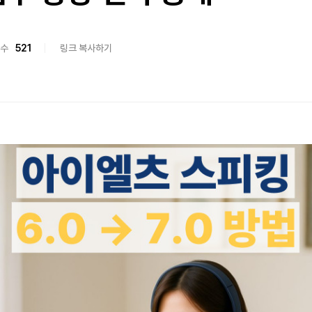
수
521
링크 복사하기