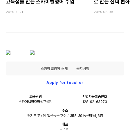
고득점을 만든 스카이벨영어 수업
로 만든 진짜 변화
2025.10.21
2025.08.08
스카이벨영어 소개
공지사항
Apply for teacher
교육원명
사업자등록증번호
스카이벨영어평생교육원
128-92-63273
주소
경기도 고양시 일산동구 호수로 358-39 동문타워I, 3층
대표
김미리